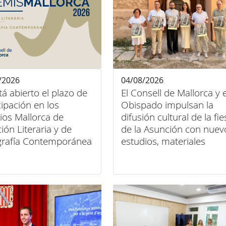
/2026
04/08/2026
tá abierto el plazo de
El Consell de Mallorca y e
cipación en los
Obispado impulsan la
os Mallorca de
difusión cultural de la fie
ión Literaria y de
de la Asunción con nuev
grafía Contemporánea
estudios, materiales
del Consell de
audiovisuales y activida
rca
en toda la isla