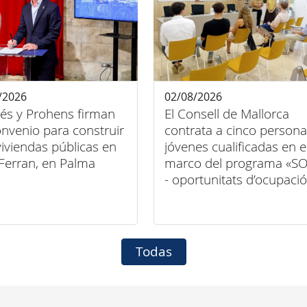
/2026
02/08/2026
és y Prohens firman
El Consell de Mallorca
nvenio para construir
contrata a cinco person
iviendas públicas en
jóvenes cualificadas en e
Ferran, en Palma
marco del programa «S
- oportunitats d’ocupació
per a persones joves
qualificades en entitats
locals 2026-2027»
Todas