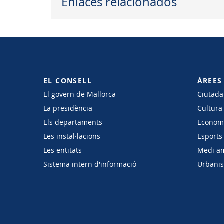
Enlaces relacionados
EL CONSELL
ÀREES
El govern de Mallorca
Ciutadan
La presidència
Cultura
Els departaments
Economi
Les instal·lacions
Esports 
Les entitats
Medi a
Sistema intern d'informació
Urbanism