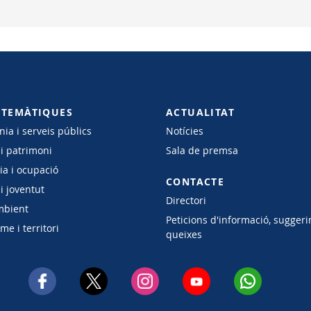
 TEMÀTIQUES
ACTUALITAT
ia i serveis públics
Notícies
 i patrimoni
Sala de premsa
a i ocupació
CONTACTE
i joventut
Directori
mbient
Peticions d'informació, suggeri
e i territori
queixes