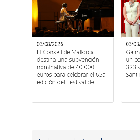
03/08/2026
03/08
El Consell de Mallorca
Galm
destina una subvención
un co
nominativa de 40.000
323 v
euros para celebrar el 65a
Sant 
edición del Festival de
Música Clásica de Pollença