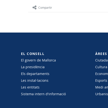
Compartir
EL CONSELL
ÀREES
El govern de Mallorca
Ciutadan
La presidència
Cultura
Els departaments
Economi
Les instal·lacions
Esports 
Les entitats
Medi a
Sistema intern d'informació
Urbanism