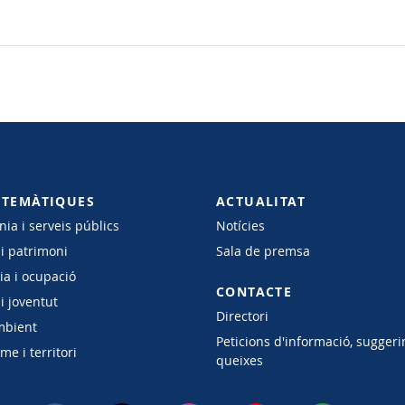
 TEMÀTIQUES
ACTUALITAT
ia i serveis públics
Notícies
 i patrimoni
Sala de premsa
a i ocupació
CONTACTE
i joventut
Directori
mbient
Peticions d'informació, suggeri
e i territori
queixes