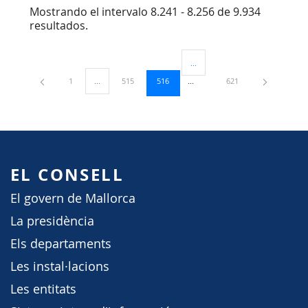
Mostrando el intervalo 8.241 - 8.256 de 9.934
resultados.
...
Páginas intermedias Use TAB par
Página
Página
Página
Página
1
...
515
516
621
Páginas intermedias Use TAB para desplazarse.
EL CONSELL
El govern de Mallorca
La presidència
Els departaments
Les instal·lacions
Les entitats