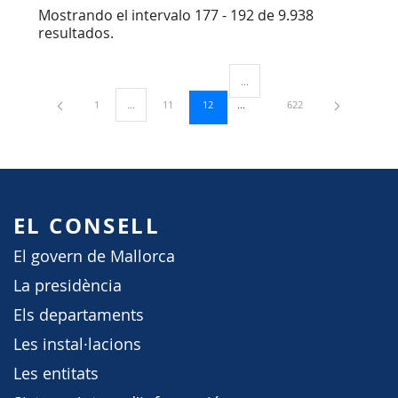
Mostrando el intervalo 177 - 192 de 9.938
resultados.
...
Páginas intermedias Use TAB para
Página
Página
Página
Página
1
...
11
12
622
Páginas intermedias Use TAB para desplazarse.
EL CONSELL
El govern de Mallorca
La presidència
Els departaments
Les instal·lacions
Les entitats