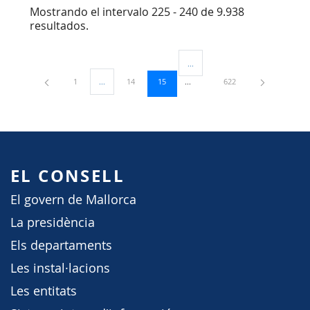
Mostrando el intervalo 225 - 240 de 9.938
resultados.
...
Páginas intermedias Use TAB para
Página
Página
Página
Página
1
...
14
15
622
Páginas intermedias Use TAB para desplazarse.
EL CONSELL
El govern de Mallorca
La presidència
Els departaments
Les instal·lacions
Les entitats