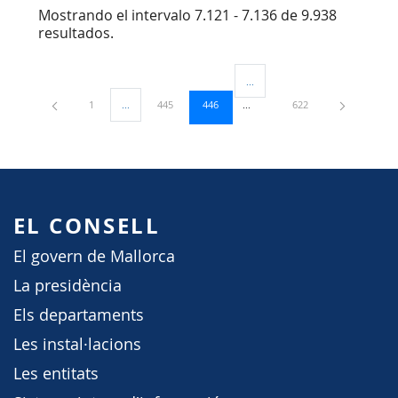
Mostrando el intervalo 7.121 - 7.136 de 9.938
resultados.
...
Páginas intermedias Use TAB par
Página
Página
Página
Página
1
...
445
446
622
Páginas intermedias Use TAB para desplazarse.
EL CONSELL
El govern de Mallorca
La presidència
Els departaments
Les instal·lacions
Les entitats