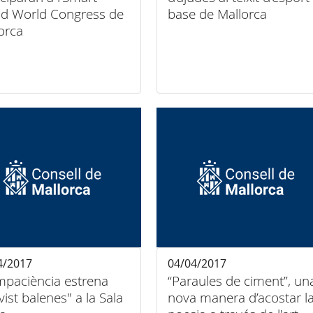
nd World Congress de
base de Mallorca
orca
4/2017
04/04/2017
mpaciència estrena
“Paraules de ciment”, un
vist balenes" a la Sala
nova manera d’acostar l