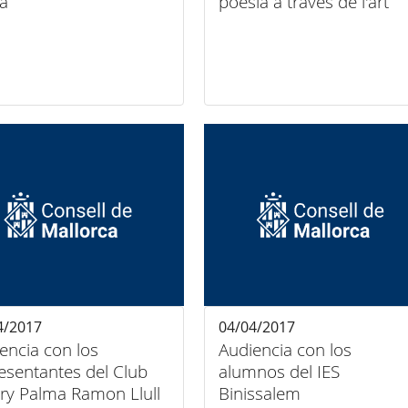
ta
poesia a través de l'art
4/2017
04/04/2017
encia con los
Audiencia con los
esentantes del Club
alumnos del IES
ry Palma Ramon Llull
Binissalem