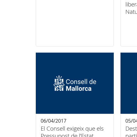
libe
Natu
06/04/2017
05/0
El Consell exigeix que els
Dest
Pressupost de l’Estat
partic