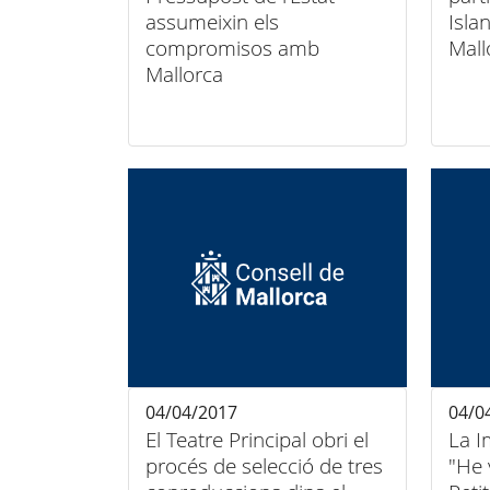
assumeixin els
Isla
compromisos amb
Mall
Mallorca
04/04/2017
04/0
El Teatre Principal obri el
La I
procés de selecció de tres
"He 