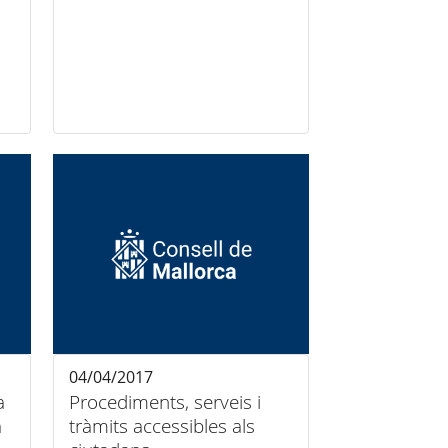
04/04/2017
a
Procediments, serveis i
a
tràmits accessibles als