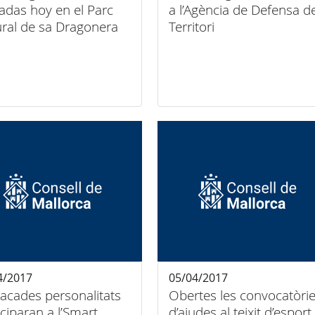
radas hoy en el Parc
a l’Agència de Defensa de
ral de sa Dragonera
Territori
4/2017
05/04/2017
acades personalitats
Obertes les convocatòri
iparan a l’Smart
d’ajudes al teixit d’esport