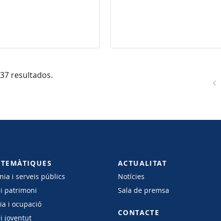
937 resultados.
 TEMÀTIQUES
ACTUALITAT
ia i serveis públics
Notícies
 i patrimoni
Sala de premsa
a i ocupació
CONTACTE
i joventut