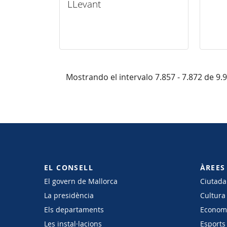
LLevant
Mostrando el intervalo 7.857 - 7.872 de 9.
EL CONSELL
ÀREES
El govern de Mallorca
Ciutadan
La presidència
Cultura
Els departaments
Economi
Les instal·lacions
Esports 