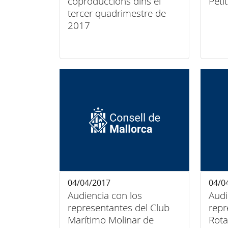
coproduccions dins el
Peti
tercer quadrimestre de
2017
04/04/2017
04/0
Audiencia con los
Audi
representantes del Club
repr
Marítimo Molinar de
Rota