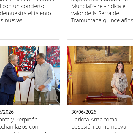
l con un concierto
Mundial?» reivindica el
demuestra el talento
valor de la Serra de
as nuevas
Tramuntana quince año
raciones
después de su declaraci
6/2026
30/06/2026
orca y Perpiñán
Carlota Ariza toma
echan lazos con
posesión como nueva