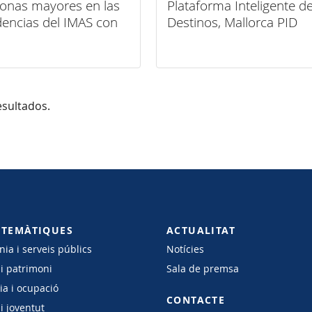
onas mayores en las
Plataforma Inteligente d
dencias del IMAS con
Destinos, Mallorca PID
pias asistidas con
os
esultados.
 TEMÀTIQUES
ACTUALITAT
ia i serveis públics
Notícies
 i patrimoni
Sala de premsa
a i ocupació
CONTACTE
i joventut