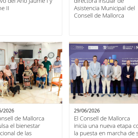
vo del Año Jaume I y
directora insular de
e II
Asistencia Municipal del
Consell de Mallorca
6/2026
29/06/2026
onsell de Mallorca
El Consell de Mallorca
lsa el bienestar
inicia una nueva etapa c
ional de las
la puesta en marcha de 