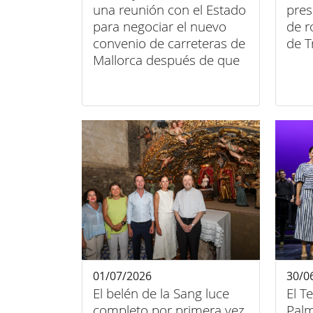
una reunión con el Estado
pres
para negociar el nuevo
de r
convenio de carreteras de
de 
Mallorca después de que
se haya aprobado la
iniciativa en el Congreso y
el Senado
01/07/2026
30/0
El belén de la Sang luce
El T
completo por primera vez
Palm