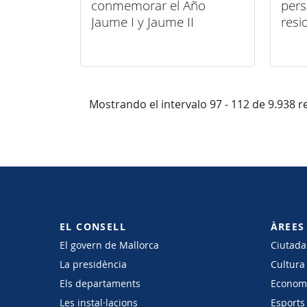
conmemorar el Año
pers
Jaume I y Jaume II
resi
tera
perr
Mostrando el intervalo 97 - 112 de 9.938 r
EL CONSELL
ÀREES
El govern de Mallorca
Ciutadan
La presidència
Cultura
Els departaments
Economi
Les instal·lacions
Esports 