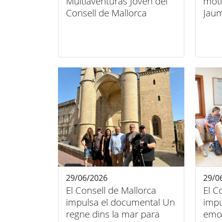
Multiaventuras Joven del
moti
Consell de Mallorca
Jaum
29/06/2026
29/0
El Consell de Mallorca
El C
impulsa el documental Un
impu
regne dins la mar para
emoc