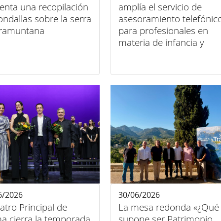
enta una recopilación
amplía el servicio de
ondallas sobre la serra
asesoramiento telefónic
Tramuntana
para profesionales en
materia de infancia y
adolescencia
6/2026
30/06/2026
eatro Principal de
La mesa redonda «¿Qué
a cierra la temporada
supone ser Patrimonio