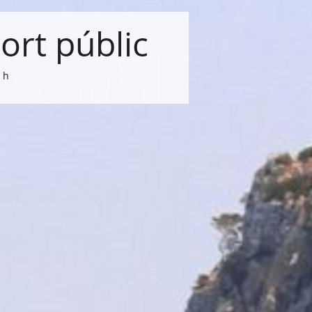
ort públic
 h