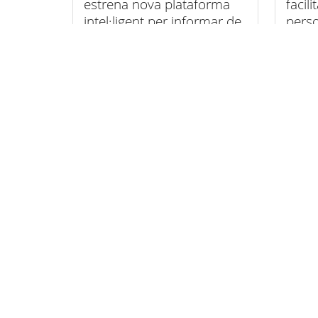
estrena nova plataforma
facili
intel·ligent per informar de
pers
les incidències a la
l’ecli
carretera
Àrees temàtiques