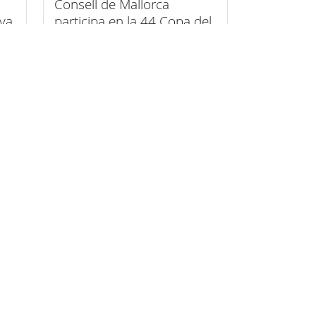
Consell de Mallorca
iva
participa en la 44 Copa del
Rei MAPFRE a bord del
Settebello, símbol de la
unió entre esport, art i
inclusió