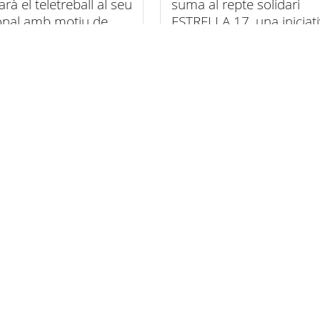
tarà el teletreball al seu
suma al repte solidari
onal amb motiu de
ESTRELLA 17, una iniciat
psi del 12 d’agost
que uneix esport,
solidaritat i investigació
contra el càncer infantil
Totes