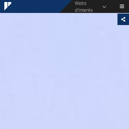
Webs
d'interès