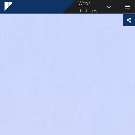
Webs
d'interès