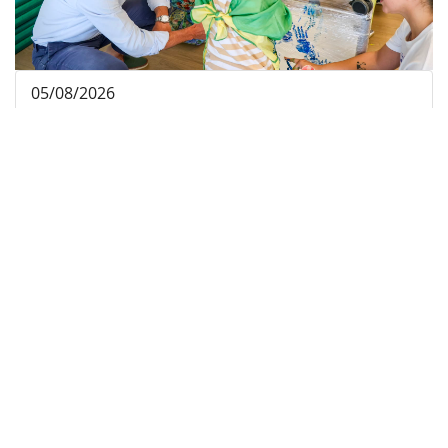
05/08/2026
El Consell de Mallorca fa balanç dels primers
nou mesos del SAI-DIC amb 82 infants atesos
a través d’un servei pioner d’atenció
domiciliària