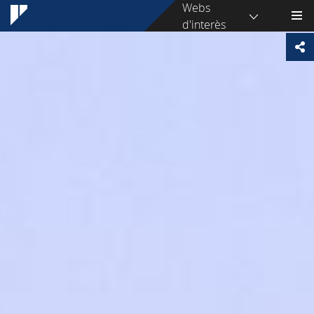
Webs
d'interès