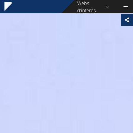
Webs
d'interès