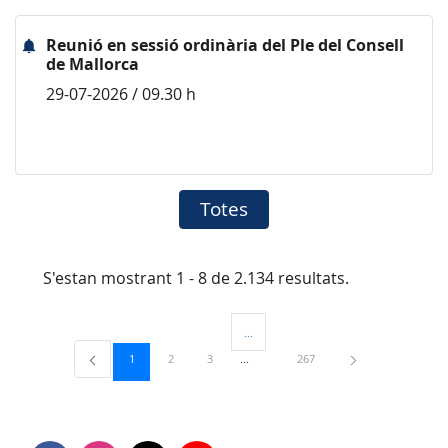
Reunió en sessió ordinària del Ple del Consell
de Mallorca
29-07-2026 / 09.30 h
Totes
S'estan mostrant 1 - 8 de 2.134 resultats.
...
Pàgines intermèdies Utilitzeu TAB per 
Pàgina
Pàgina
Pàgina
Pàgina
1
2
3
267