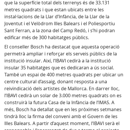
que la superfície total dels terrenys és de 33.131
metres quadrats i que estan ubicats entre les
instal·lacions de la Llar d’Infància, de la Llar de la
Joventut i el Velòdrom Illes Balears i el Poliesportiu
Sant Ferran, a la zona del Camp Redó, i s’hi podran
edificar més de 300 habitatges públics.
El conseller Bosch ha destacat que aquesta operació
permetrà ampliar i reforçar els serveis públics de la
institució insular. Així, l’IBAVI cedirà a la institució
insular 35 habitatges que es dedicaran a ús social.
També un espai de 400 metres quadrats per ubicar un
centre cultural d’assaig, donant resposta a una
reivindicació dels artistes de Mallorca. En darrer lloc,
l’IBAVI cedirà un solar de 3.000 metres quadrats on es
construirà la futura Casa de la Infància de l’IMAS. A
més, Bosch ha detallat que en les pròximes setmanes
tindrà lloc la firma del conveni amb el Govern de les
Illes Balears. A partir d’aquest moment, l’IBAVI serà el