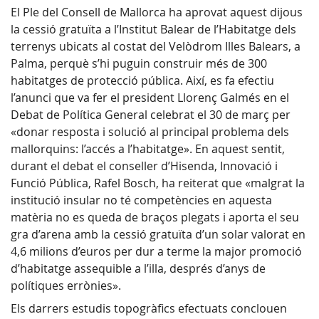
El Ple del Consell de Mallorca ha aprovat aquest dijous
la cessió gratuïta a l’Institut Balear de l’Habitatge dels
terrenys ubicats al costat del Velòdrom Illes Balears, a
Palma, perquè s’hi puguin construir més de 300
habitatges de protecció pública. Així, es fa efectiu
l’anunci que va fer el president Llorenç Galmés en el
Debat de Política General celebrat el 30 de març per
«donar resposta i solució al principal problema dels
mallorquins: l’accés a l’habitatge». En aquest sentit,
durant el debat el conseller d’Hisenda, Innovació i
Funció Pública, Rafel Bosch, ha reiterat que «malgrat la
institució insular no té competències en aquesta
matèria no es queda de braços plegats i aporta el seu
gra d’arena amb la cessió gratuïta d’un solar valorat en
4,6 milions d’euros per dur a terme la major promoció
d’habitatge assequible a l’illa, després d’anys de
polítiques errònies».
Els darrers estudis topogràfics efectuats conclouen