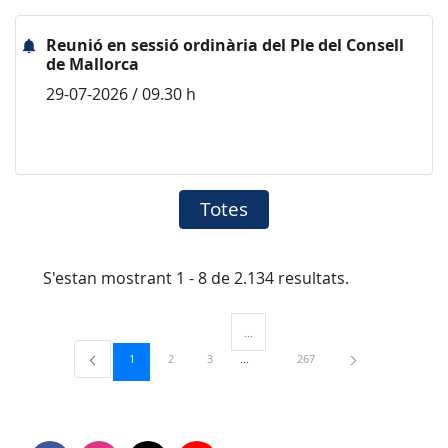
Reunió en sessió ordinària del Ple del Consell
de Mallorca
29-07-2026 / 09.30 h
Totes
S'estan mostrant 1 - 8 de 2.134 resultats.
...
Pàgines intermèdies Utilitzeu TAB per 
Pàgina
Pàgina
Pàgina
Pàgina
1
2
3
267