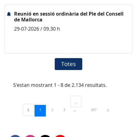
Reunió en sessió ordinària del Ple del Consell
de Mallorca
29-07-2026 / 09.30 h
Totes
S'estan mostrant 1 - 8 de 2.134 resultats.
...
Pàgines intermèdies Utilitzeu TAB per 
Pàgina
Pàgina
Pàgina
Pàgina
1
2
3
267