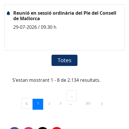
Reunió en sessió ordinària del Ple del Consell
de Mallorca
29-07-2026 / 09.30 h
Totes
S'estan mostrant 1 - 8 de 2.134 resultats.
...
Pàgines intermèdies Utilitzeu TAB per 
Pàgina
Pàgina
Pàgina
Pàgina
1
2
3
267