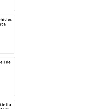
ehicles
rca
ell de
tintiu