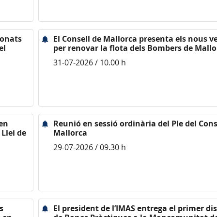
ionats
El Consell de Mallorca presenta els nous v
el
per renovar la flota dels Bombers de Mallo
31-07-2026 / 10.00 h
nen
Reunió en sessió ordinària del Ple del Cons
Llei de
Mallorca
29-07-2026 / 09.30 h
s
El president de l’IMAS entrega el primer dis