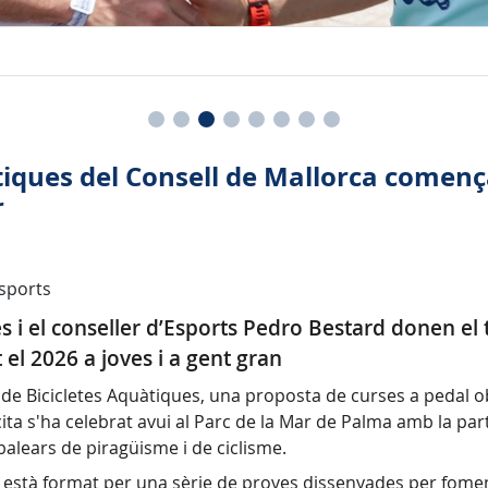
uàtiques del Consell de Mallorca come
r
sports
 i el conseller d’Esports Pedro Bestard donen el tr
 el 2026 a joves i a gent gran
uit de Bicicletes Aquàtiques, una proposta de curses a pedal
a s'ha celebrat avui al Parc de la Mar de Palma amb la part
alears de piragüisme i de ciclisme.
ca està format per una sèrie de proves dissenyades per fome