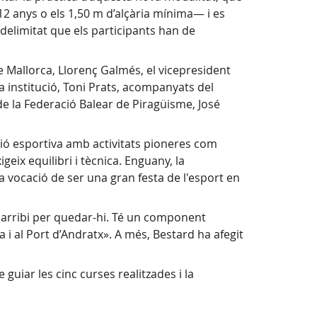
 12 anys o els 1,50 m d’alçària mínima— i es
 delimitat que els participants han de
 de Mallorca, Llorenç Galmés, el vicepresident
la institució, Toni Prats, acompanyats del
 de la Federació Balear de Piragüisme, José
ió esportiva amb activitats pioneres com
geix equilibri i tècnica. Enguany, la
la vocació de ser una gran festa de l'esport en
e arribi per quedar-hi. Té un component
 i al Port d’Andratx». A més, Bestard ha afegit
guiar les cinc curses realitzades i la