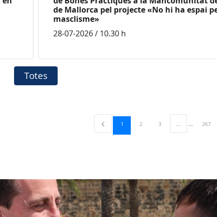
 en
de Bones Pràctiques a la Mancomunitat de
de Mallorca pel projecte «No hi ha espai pe
masclisme»
28-07-2026 / 10.30 h
Totes
Pàgina
Pàgina
Pàgina
Pàgin
1
2
3
...
267
Pàgines intermè