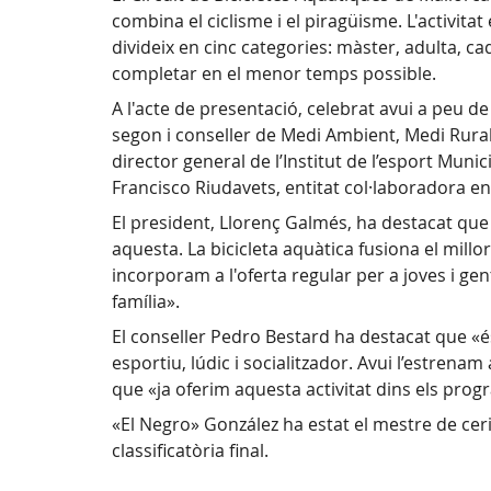
combina el ciclisme i el piragüisme. L'activita
divideix en cinc categories: màster, adulta, ca
completar en el menor temps possible.
A l'acte de presentació, celebrat avui a peu de
segon i conseller de Medi Ambient, Medi Rural i
director general de l’Institut de l’esport Mun
Francisco Riudavets, entitat col·laboradora en l
El president, Llorenç Galmés, ha destacat qu
aquesta. La bicicleta aquàtica fusiona el millor
incorporam a l'oferta regular per a joves i gen
família».
El conseller Pedro Bestard ha destacat que «é
esportiu, lúdic i socialitzador. Avui l’estrena
que «ja oferim aquesta activitat dins els prog
«El Negro» González ha estat el mestre de ceri
classificatòria final.