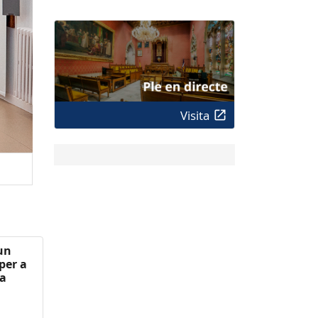
Visita
 un
per a
 a