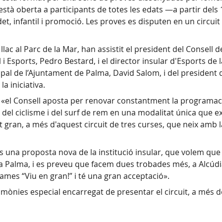
t està oberta a participants de totes les edats —a partir dels
det, infantil i promoció. Les proves es disputen en un circuit
 llac al Parc de la Mar, han assistit el president del Consell
 Esports, Pedro Bestard, i el director insular d'Esports de 
icipal de l’Ajuntament de Palma, David Salom, i del president
a iniciativa.
e «el Consell aposta per renovar constantment la programac
 del ciclisme i del surf de rem en una modalitat única que exi
t gran, a més d'aquest circuit de tres curses, que neix amb 
s una proposta nova de la institució insular, que volem qu
m a Palma, i es preveu que facem dues trobades més, a Alcúdia
rames “Viu en gran!” i té una gran acceptació».
mònies especial encarregat de presentar el circuit, a més de 