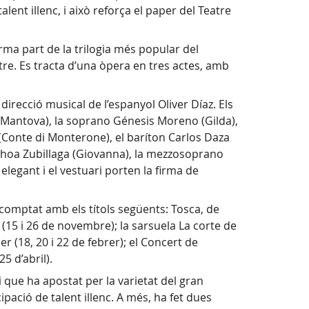
lent illenc, i això reforça el paper del Teatre
orma part de la trilogia més popular del
re. Es tracta d’una òpera en tres actes, amb
recció musical de l’espanyol Oliver Díaz. Els
di Mantova), la soprano Génesis Moreno (Gilda),
(Conte di Monterone), el baríton Carlos Daza
inhoa Zubillaga (Giovanna), la mezzosoprano
legant i el vestuari porten la firma de
comptat amb els títols següents: Tosca, de
di (15 i 26 de novembre); la sarsuela La corte de
r (18, 20 i 22 de febrer); el Concert de
5 d’abril).
 que ha apostat per la varietat del gran
ipació de talent illenc. A més, ha fet dues