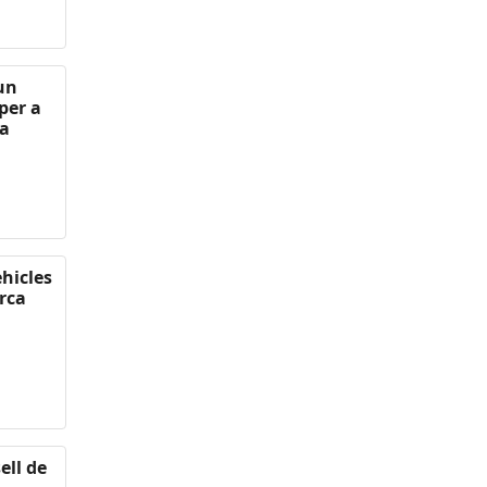
 un
per a
 a
ehicles
rca
ell de