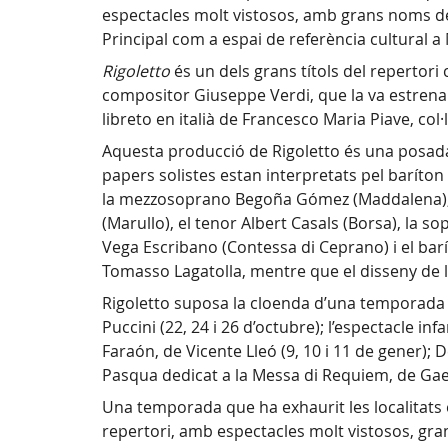
espectacles molt vistosos, amb grans noms de la 
Principal com a espai de referència cultural a
Rigoletto
és un dels grans títols del repertori
compositor Giuseppe Verdi, que la va estrenar
libreto en italià de Francesco Maria Piave, col
Aquesta producció de Rigoletto és una posada 
papers solistes estan interpretats pel baríton
la mezzosoprano Begoña Gómez (Maddalena), el 
(Marullo), el tenor Albert Casals (Borsa), la
Vega Escribano (Contessa di Ceprano) i el barí
Tomasso Lagatolla, mentre que el disseny de l
Rigoletto suposa la cloenda d’una temporada d
Puccini (22, 24 i 26 d’octubre); l’espectacle in
Faraón, de Vicente Lleó (9, 10 i 11 de gener); 
Pasqua dedicat a la Messa di Requiem, de Gaetan
Una temporada que ha exhaurit les localitats 
repertori, amb espectacles molt vistosos, grans