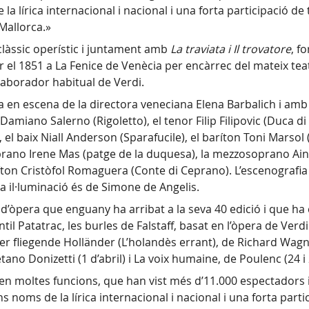
lírica internacional i nacional i una forta participació de ta
 Mallorca.»
 clàssic operístic i juntament amb
La traviata i Il trovatore
, f
 el 1851 a La Fenice de Venècia per encàrrec del mateix teat
·laborador habitual de Verdi.
en escena de la directora veneciana Elena Barbalich i amb di
 Damiano Salerno (Rigoletto), el tenor Filip Filipovic (Duca 
baix Niall Anderson (Sparafucile), el baríton Toni Marsol 
 soprano Irene Mas (patge de la duquesa), la mezzosoprano A
ton Cristòfol Romaguera (Conte di Ceprano). L’escenografia e
a il·luminació és de Simone de Angelis.
’òpera que enguany ha arribat a la seva 40 edició i que ha 
fantil Patatrac, les burles de Falstaff, basat en l’òpera de Ver
Der fliegende Holländer (L’holandès errant), de Richard Wagne
o Donizetti (1 d’abril) i La voix humaine, de Poulenc (24 i 2
en moltes funcions, que han vist més d’11.000 espectadors i
 noms de la lírica internacional i nacional i una forta partic