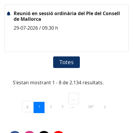
Reunió en sessió ordinària del Ple del Consell
de Mallorca
29-07-2026 / 09.30 h
Totes
S'estan mostrant 1 - 8 de 2.134 resultats.
...
Pàgines intermèdies Utilitzeu TAB per 
Pàgina
Pàgina
Pàgina
Pàgina
1
2
3
267