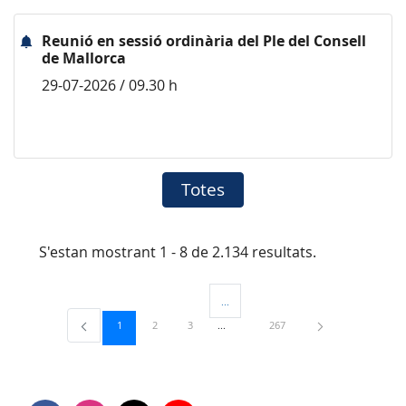
Reunió en sessió ordinària del Ple del Consell
de Mallorca
29-07-2026 / 09.30 h
Totes
S'estan mostrant 1 - 8 de 2.134 resultats.
...
Pàgines intermèdies Utilitzeu TAB per 
Pàgina
Pàgina
Pàgina
Pàgina
1
2
3
267