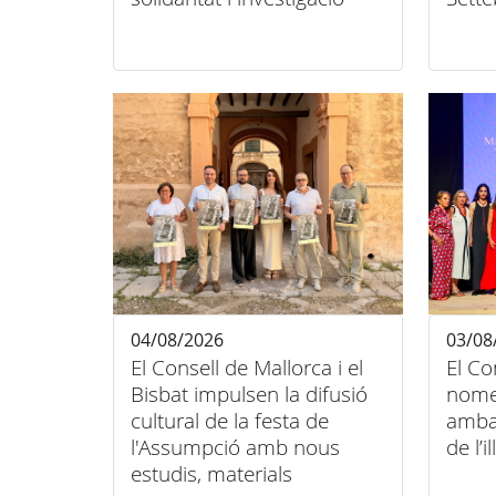
contra el càncer infantil
unió 
inclu
04/08/2026
03/08
El Consell de Mallorca i el
El Co
Bisbat impulsen la difusió
nome
cultural de la festa de
amba
l'Assumpció amb nous
de l’il
estudis, materials