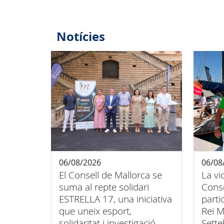
Notícies
06/08/2026
06/08
El Consell de Mallorca se
La vi
suma al repte solidari
Conse
ESTRELLA 17, una iniciativa
parti
que uneix esport,
Rei M
solidaritat i investigació
Sette