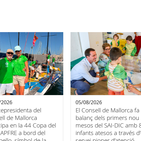
/2026
05/08/2026
cepresidenta del
El Consell de Mallorca fa
ll de Mallorca
balanç dels primers nou
cipa en la 44 Copa del
mesos del SAI-DIC amb 
APFRE a bord del
infants atesos a través d
bello, símbol de la
servei pioner d’atenció