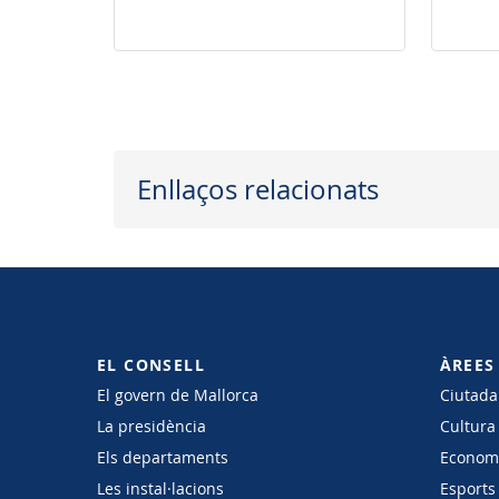
audiovisuals i activitats
arreu de l'illa
Enllaços relacionats
EL CONSELL
ÀREES
El govern de Mallorca
Ciutadan
La presidència
Cultura
Els departaments
Economi
Les instal·lacions
Esports 