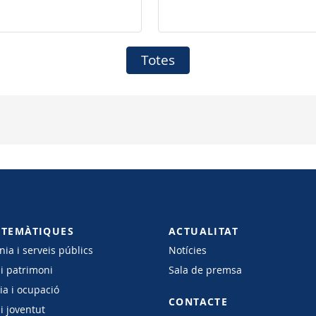
Música Clàssica de
Pollença
Totes
 TEMÀTIQUES
ACTUALITAT
ia i serveis públics
Notícies
 i patrimoni
Sala de premsa
a i ocupació
CONTACTE
i joventut