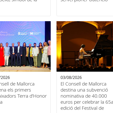
entre esport, art i
domiciliària
sió
/2026
03/08/2026
nsell de Mallorca
El Consell de Mallorca
na els primers
destina una subvenció
ixadors Terra d’Honor
nominativa de 40.000
la
euros per celebrar la 65
edició del Festival de