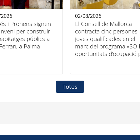
/2026
02/08/2026
és i Prohens signen
El Consell de Mallorca
nveni per construir
contracta cinc persones
abitatges públics a
joves qualificades en el
Ferran, a Palma
marc del programa «SOI
oportunitats d’ocupació 
a persones joves
qualificades en entitats
locals 2026-2027»
Totes