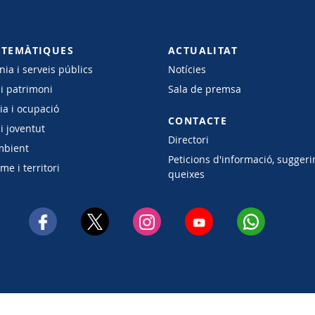
 TEMÀTIQUES
ACTUALITAT
ia i serveis públics
Notícies
 i patrimoni
Sala de premsa
a i ocupació
CONTACTE
i joventut
Directori
mbient
Peticions d'informació, suggeri
e i territori
queixes