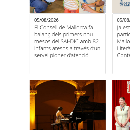
05/08/2026
05/08
El Consell de Mallorca fa
Ja es
balanç dels primers nou
parti
mesos del SAI-DIC amb 82
Mallo
infants atesos a través d’un
Liter
servei pioner d’atenció
Cont
domiciliària
Conse