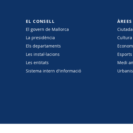
EL CONSELL
ÀREES
El govern de Mallorca
Ciutadan
La presidència
Cultura
Els departaments
Economi
Les instal·lacions
Esports 
Les entitats
Medi a
Sistema intern d'informació
Urbanism