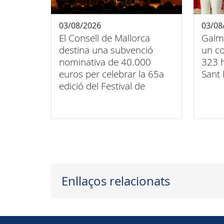
03/08/2026
03/08
El Consell de Mallorca
Galm
destina una subvenció
un co
nominativa de 40.000
323 h
euros per celebrar la 65a
Sant 
edició del Festival de
Música Clàssica de
Pollença
Enllaços relacionats