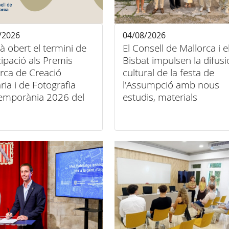
/2026
04/08/2026
tà obert el termini de
El Consell de Mallorca i e
cipació als Premis
Bisbat impulsen la difusi
rca de Creació
cultural de la festa de
ària i de Fotografia
l'Assumpció amb nous
emporània 2026 del
estudis, materials
ll de Mallorca
audiovisuals i activitats
arreu de l'illa