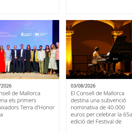
entre esport, art i
domiciliària
sió
/2026
03/08/2026
nsell de Mallorca
El Consell de Mallorca
na els primers
destina una subvenció
ixadors Terra d’Honor
nominativa de 40.000
la
euros per celebrar la 65
edició del Festival de
Música Clàssica de