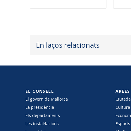
arreu de l'illa
Enllaços relacionats
EL CONSELL
ÀREES
El govern de Mallorca
Ciutadan
La presidència
Cultura
Els departaments
Economi
Les instal·lacions
Esports 