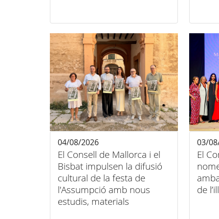
contra el càncer infantil
unió 
inclu
04/08/2026
03/08
El Consell de Mallorca i el
El Co
Bisbat impulsen la difusió
nome
cultural de la festa de
amba
l'Assumpció amb nous
de l’il
estudis, materials
audiovisuals i activitats