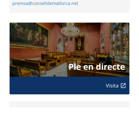
premsa@conselldemallorca.net
Visita