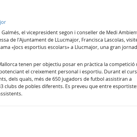
jor
nç Galmés, el vicepresident segon i conseller de Medi Ambien
lessa de l'Ajuntament de LLucmajor, Francisca Lascolas, visit
ama «Jocs esportius escolars» a Llucmajor, una gran jorna
 Mallorca tenen per objectiu posar en pràctica la competició
 potenciant el creixement personal i esportiu. Durant el curs
ts, dels quals, més de 650 jugadors de futbol assistiran a
clubs de pobles diferents. Es preveu que entre esportiste
assistents.