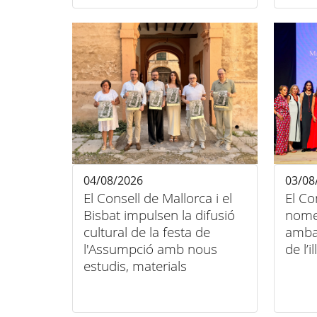
04/08/2026
03/08
El Consell de Mallorca i el
El Co
Bisbat impulsen la difusió
nome
cultural de la festa de
amba
l'Assumpció amb nous
de l’il
estudis, materials
audiovisuals i activitats
arreu de l'illa