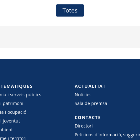
Totes
 TEMÀTIQUES
ACTUALITAT
ia i serveis públics
Notícies
 i patrimoni
Sala de premsa
a i ocupació
CONTACTE
i joventut
Directori
mbient
Peticions d'informació, suggeri
e i territori