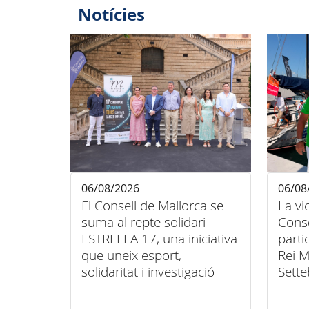
Notícies
06/08/2026
06/08
El Consell de Mallorca se
La vi
suma al repte solidari
Conse
ESTRELLA 17, una iniciativa
parti
que uneix esport,
Rei M
solidaritat i investigació
Sette
contra el càncer infantil
unió 
inclu