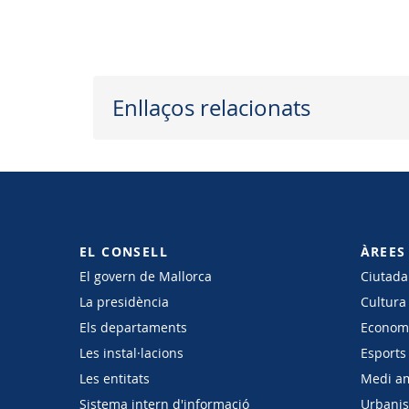
Enllaços relacionats
EL CONSELL
ÀREES
El govern de Mallorca
Ciutadan
La presidència
Cultura
Els departaments
Economi
Les instal·lacions
Esports 
Les entitats
Medi a
Sistema intern d'informació
Urbanism