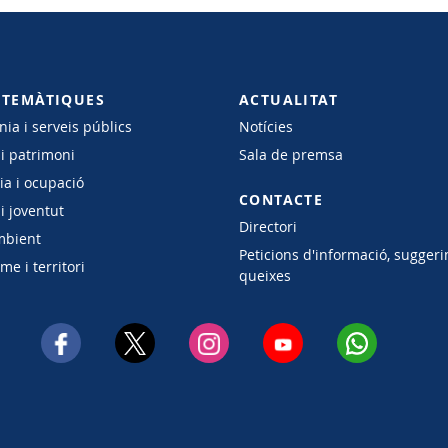
 TEMÀTIQUES
ACTUALITAT
ia i serveis públics
Notícies
 i patrimoni
Sala de premsa
a i ocupació
CONTACTE
i joventut
Directori
mbient
Peticions d'informació, suggeri
e i territori
queixes