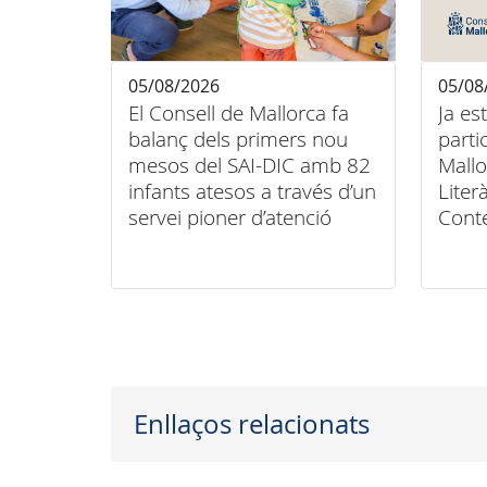
05/08/2026
05/08
El Consell de Mallorca fa
Ja es
balanç dels primers nou
parti
mesos del SAI-DIC amb 82
Mallo
infants atesos a través d’un
Liter
servei pioner d’atenció
Cont
domiciliària
Conse
Enllaços relacionats