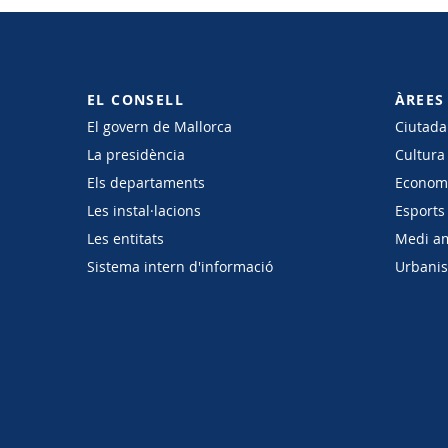
EL CONSELL
ÀREES
El govern de Mallorca
Ciutadan
La presidència
Cultura
Els departaments
Economi
Les instal·lacions
Esports 
Les entitats
Medi a
Sistema intern d'informació
Urbanism