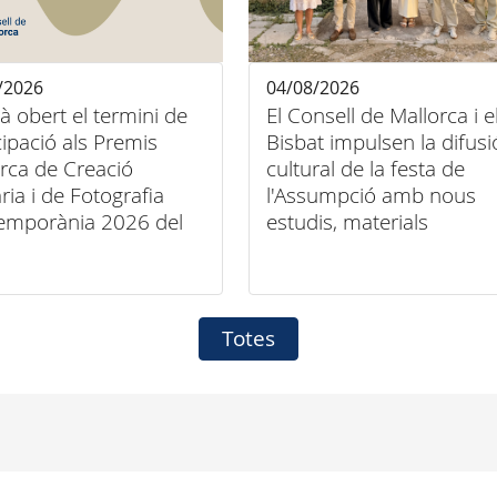
/2026
04/08/2026
tà obert el termini de
El Consell de Mallorca i e
cipació als Premis
Bisbat impulsen la difusi
rca de Creació
cultural de la festa de
ària i de Fotografia
l'Assumpció amb nous
emporània 2026 del
estudis, materials
ll de Mallorca
audiovisuals i activitats
arreu de l'illa
Totes