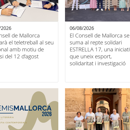
/2026
06/08/2026
nsell de Mallorca
El Consell de Mallorca se
tarà el teletreball al seu
suma al repte solidari
onal amb motiu de
ESTRELLA 17, una iniciat
psi del 12 d’agost
que uneix esport,
solidaritat i investigació
contra el càncer infantil