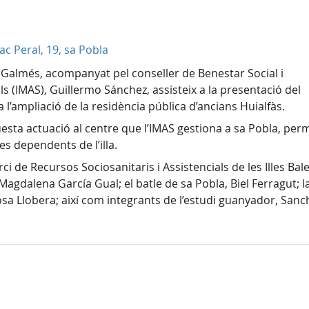
ac Peral, 19, sa Pobla
ç Galmés, acompanyat pel conseller de Benestar Social i
als (IMAS), Guillermo Sánchez, assisteix a la presentació del
l’ampliació de la residència pública d’ancians Huialfàs.
esta actuació al centre que l’IMAS gestiona a sa Pobla, per
es dependents de l’illa.
ci de Recursos Sociosanitaris i Assistencials de les Illes Bal
Magdalena García Gual; el batle de sa Pobla, Biel Ferragut; l
osa Llobera; així com integrants de l’estudi guanyador, Sanc