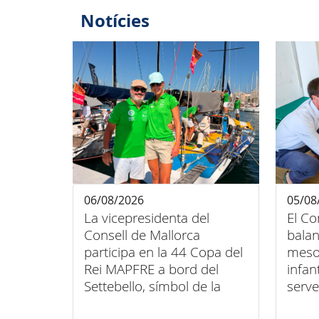
Notícies
06/08/2026
05/08
La vicepresidenta del
El Co
Consell de Mallorca
balan
participa en la 44 Copa del
meso
Rei MAPFRE a bord del
infan
Settebello, símbol de la
serve
unió entre esport, art i
domic