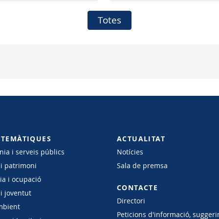
Totes
 TEMÀTIQUES
ACTUALITAT
ia i serveis públics
Notícies
 i patrimoni
Sala de premsa
a i ocupació
CONTACTE
i joventut
Directori
mbient
Peticions d'informació, suggeri