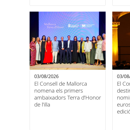
inclusió
03/08/2026
03/08
El Consell de Mallorca
El Co
nomena els primers
desti
ambaixadors Terra d’Honor
nomi
de l’illa
euros
edici
Músic
Polle