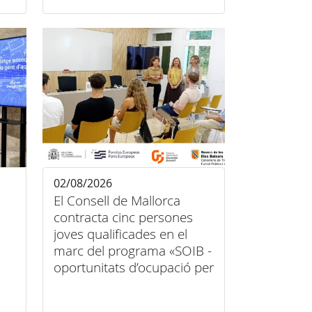
arreu de l'illa
02/08/2026
El Consell de Mallorca
contracta cinc persones
joves qualificades en el
marc del programa «SOIB -
oportunitats d’ocupació per
a persones joves
qualificades en entitats