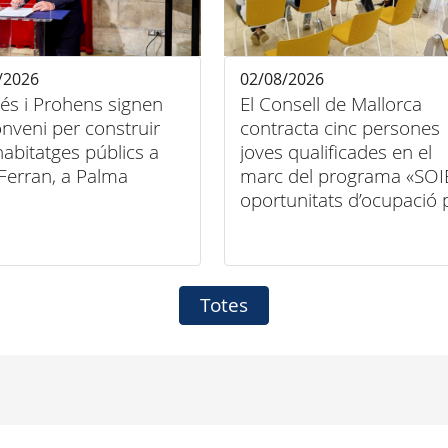
/2026
02/08/2026
és i Prohens signen
El Consell de Mallorca
nveni per construir
contracta cinc persones
abitatges públics a
joves qualificades en el
Ferran, a Palma
marc del programa «SOI
oportunitats d’ocupació 
a persones joves
qualificades en entitats
locals 2026-2027»
Totes