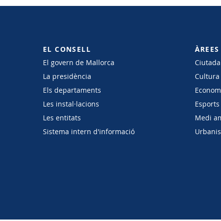
EL CONSELL
ÀREES
El govern de Mallorca
Ciutadan
La presidència
Cultura
Els departaments
Economi
Les instal·lacions
Esports 
Les entitats
Medi a
Sistema intern d'informació
Urbanism