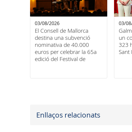
03/08/2026
03/08
El Consell de Mallorca
Galm
destina una subvenció
un co
nominativa de 40.000
323 h
euros per celebrar la 65a
Sant 
edició del Festival de
Música Clàssica de
Pollença
Enllaços relacionats