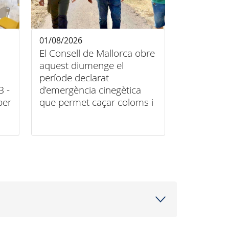
01/08/2026
El Consell de Mallorca obre
aquest diumenge el
període declarat
B -
d’emergència cinegètica
per
que permet caçar coloms i
tudons