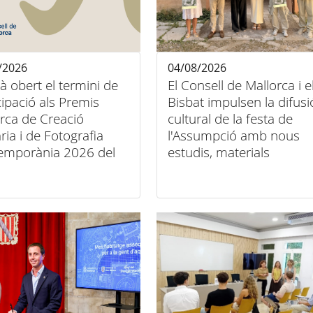
/2026
04/08/2026
tà obert el termini de
El Consell de Mallorca i e
cipació als Premis
Bisbat impulsen la difusi
rca de Creació
cultural de la festa de
ària i de Fotografia
l'Assumpció amb nous
emporània 2026 del
estudis, materials
ll de Mallorca
audiovisuals i activitats
arreu de l'illa