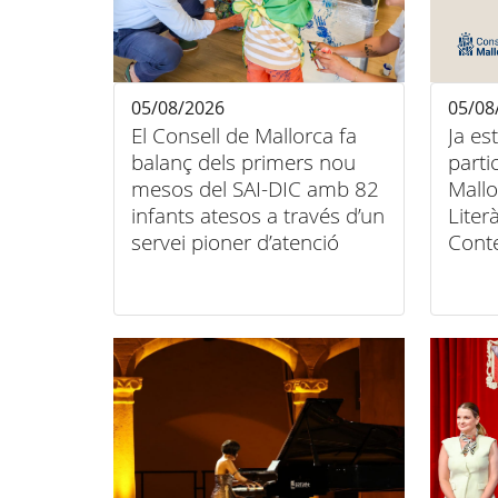
05/08/2026
05/08
El Consell de Mallorca fa
Ja es
balanç dels primers nou
parti
mesos del SAI-DIC amb 82
Mallo
infants atesos a través d’un
Liter
servei pioner d’atenció
Cont
domiciliària
Conse