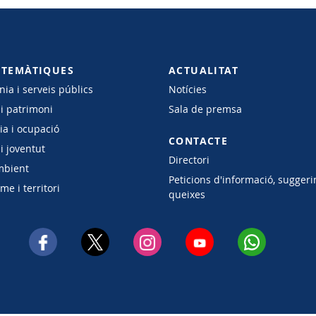
 TEMÀTIQUES
ACTUALITAT
ia i serveis públics
Notícies
 i patrimoni
Sala de premsa
a i ocupació
CONTACTE
i joventut
Directori
mbient
Peticions d'informació, suggeri
e i territori
queixes