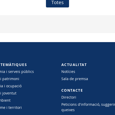
Totes
 TEMÀTIQUES
ACTUALITAT
ia i serveis públics
Notícies
 i patrimoni
Sala de premsa
a i ocupació
CONTACTE
i joventut
Directori
mbient
Peticions d'informació, suggeri
e i territori
queixes