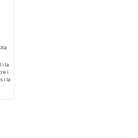
ita
i la
re i
 i la