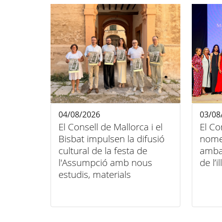
04/08/2026
03/08
El Consell de Mallorca i el
El Co
Bisbat impulsen la difusió
nome
cultural de la festa de
amba
l'Assumpció amb nous
de l’il
estudis, materials
audiovisuals i activitats
arreu de l'illa