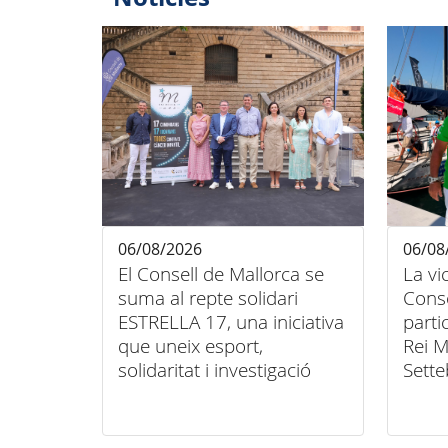
06/08/2026
06/08
El Consell de Mallorca se
La vi
suma al repte solidari
Conse
ESTRELLA 17, una iniciativa
parti
que uneix esport,
Rei M
solidaritat i investigació
Sette
contra el càncer infantil
unió 
inclu