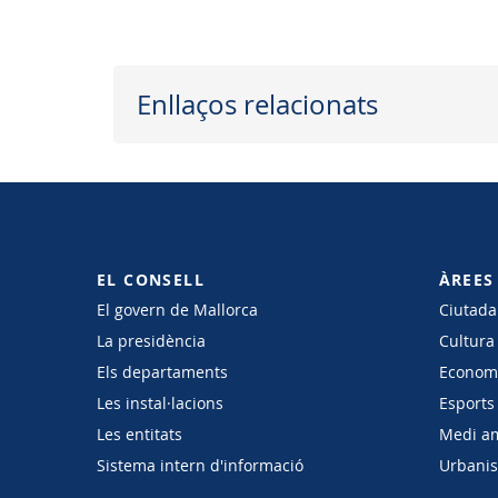
Enllaços relacionats
EL CONSELL
ÀREES
El govern de Mallorca
Ciutadan
La presidència
Cultura
Els departaments
Economi
Les instal·lacions
Esports 
Les entitats
Medi a
Sistema intern d'informació
Urbanism