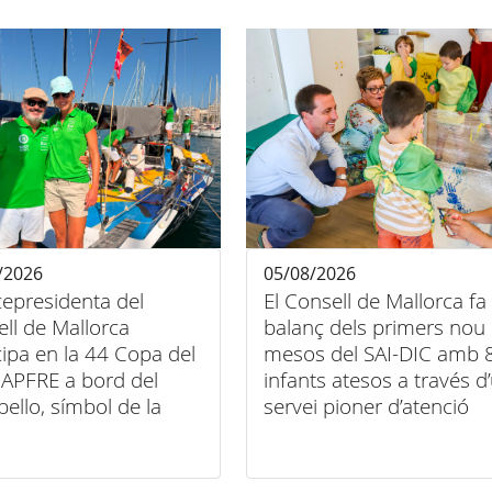
/2026
05/08/2026
cepresidenta del
El Consell de Mallorca fa
ll de Mallorca
balanç dels primers nou
cipa en la 44 Copa del
mesos del SAI-DIC amb 
APFRE a bord del
infants atesos a través d
bello, símbol de la
servei pioner d’atenció
entre esport, art i
domiciliària
sió