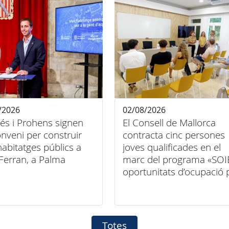
/2026
02/08/2026
és i Prohens signen
El Consell de Mallorca
nveni per construir
contracta cinc persones
abitatges públics a
joves qualificades en el
Ferran, a Palma
marc del programa «SOI
oportunitats d’ocupació 
a persones joves
qualificades en entitats
locals 2026-2027»
Totes