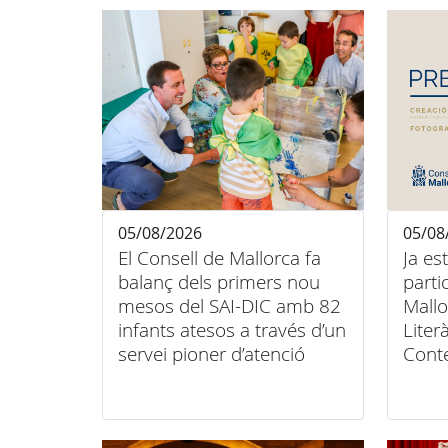
05/08/2026
05/08
El Consell de Mallorca fa
Ja es
balanç dels primers nou
parti
mesos del SAI-DIC amb 82
Mallo
infants atesos a través d’un
Liter
servei pioner d’atenció
Cont
domiciliària
Conse