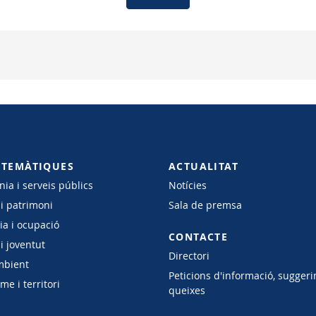
 TEMÀTIQUES
ACTUALITAT
ia i serveis públics
Notícies
 i patrimoni
Sala de premsa
a i ocupació
CONTACTE
i joventut
Directori
mbient
Peticions d'informació, suggeri
e i territori
queixes