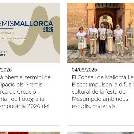
/2026
04/08/2026
tà obert el termini de
El Consell de Mallorca i e
cipació als Premis
Bisbat impulsen la difusi
rca de Creació
cultural de la festa de
ària i de Fotografia
l'Assumpció amb nous
emporània 2026 del
estudis, materials
ll de Mallorca
audiovisuals i activitats
arreu de l'illa