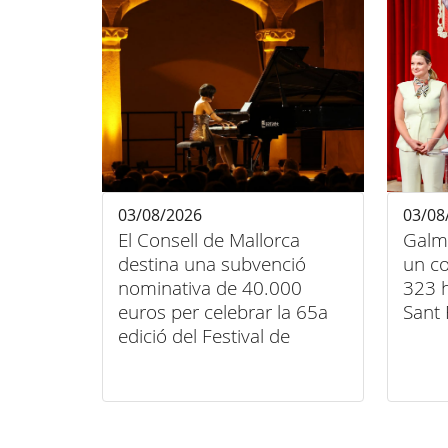
03/08/2026
03/08
El Consell de Mallorca
Galm
destina una subvenció
un co
nominativa de 40.000
323 h
euros per celebrar la 65a
Sant 
edició del Festival de
Música Clàssica de
Pollença