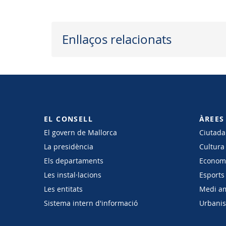
Enllaços relacionats
EL CONSELL
ÀREES
El govern de Mallorca
Ciutadan
La presidència
Cultura
Els departaments
Economi
Les instal·lacions
Esports 
Les entitats
Medi a
Sistema intern d'informació
Urbanism