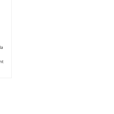
la
nt