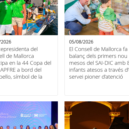
/2026
05/08/2026
cepresidenta del
El Consell de Mallorca fa
ll de Mallorca
balanç dels primers nou
cipa en la 44 Copa del
mesos del SAI-DIC amb 
APFRE a bord del
infants atesos a través d
bello, símbol de la
servei pioner d’atenció
entre esport, art i
domiciliària
sió