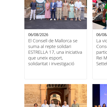
06/08/2026
06/08
El Consell de Mallorca se
La vi
suma al repte solidari
Conse
ESTRELLA 17, una iniciativa
parti
que uneix esport,
Rei M
solidaritat i investigació
Sette
contra el càncer infantil
unió 
inclu