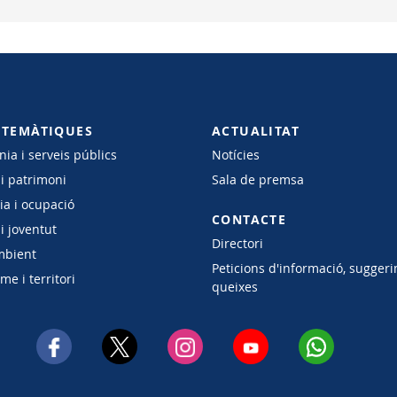
 TEMÀTIQUES
ACTUALITAT
ia i serveis públics
Notícies
 i patrimoni
Sala de premsa
a i ocupació
CONTACTE
i joventut
Directori
mbient
Peticions d'informació, suggeri
e i territori
queixes