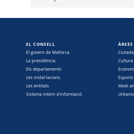
EL CONSELL
ÀREES
El govern de Mallorca
Ciutadan
La presidència
Cultura
Els departaments
Economi
Les instal·lacions
Esports 
Les entitats
Medi a
Sistema intern d'informació
Urbanism