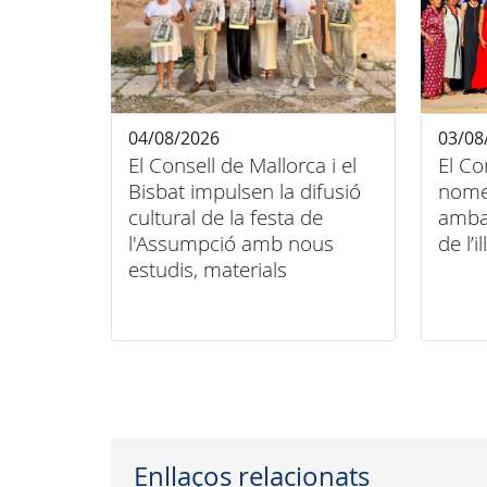
04/08/2026
03/08
El Consell de Mallorca i el
El Co
Bisbat impulsen la difusió
nome
cultural de la festa de
amba
l'Assumpció amb nous
de l’il
estudis, materials
audiovisuals i activitats
arreu de l'illa
Enllaços relacionats