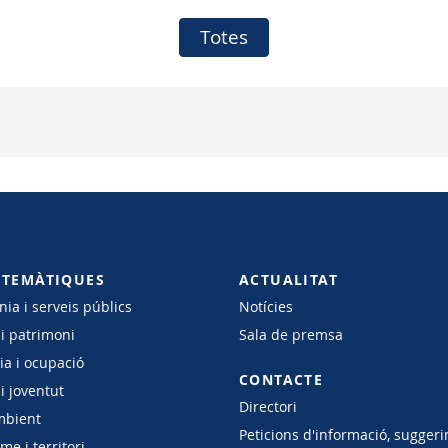
locals 2026-2027»
Totes
 TEMÀTIQUES
ACTUALITAT
ia i serveis públics
Notícies
 i patrimoni
Sala de premsa
a i ocupació
CONTACTE
i joventut
Directori
mbient
Peticions d'informació, suggeri
e i territori