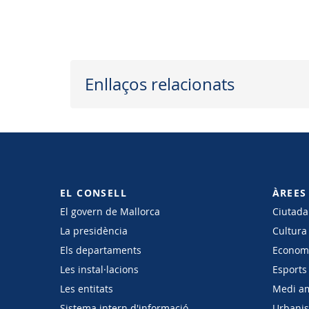
Enllaços relacionats
EL CONSELL
ÀREES
El govern de Mallorca
Ciutadan
La presidència
Cultura
Els departaments
Economi
Les instal·lacions
Esports 
Les entitats
Medi a
Sistema intern d'informació
Urbanism