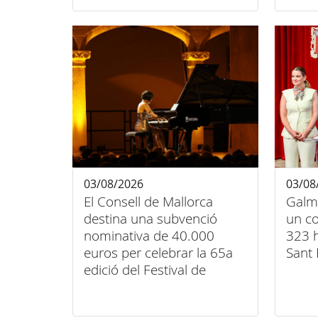
03/08/2026
03/08
El Consell de Mallorca
Galm
destina una subvenció
un co
nominativa de 40.000
323 h
euros per celebrar la 65a
Sant 
edició del Festival de
Música Clàssica de
Pollença