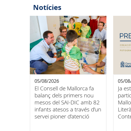
Notícies
05/08/2026
05/08
El Consell de Mallorca fa
Ja es
balanç dels primers nou
parti
mesos del SAI-DIC amb 82
Mallo
infants atesos a través d’un
Liter
servei pioner d’atenció
Cont
domiciliària
Conse