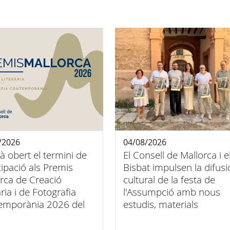
/2026
04/08/2026
tà obert el termini de
El Consell de Mallorca i e
cipació als Premis
Bisbat impulsen la difusi
rca de Creació
cultural de la festa de
ària i de Fotografia
l'Assumpció amb nous
emporània 2026 del
estudis, materials
ll de Mallorca
audiovisuals i activitats
arreu de l'illa