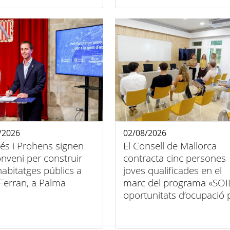
/2026
02/08/2026
és i Prohens signen
El Consell de Mallorca
nveni per construir
contracta cinc persones
abitatges públics a
joves qualificades en el
Ferran, a Palma
marc del programa «SOI
oportunitats d’ocupació 
a persones joves
qualificades en entitats