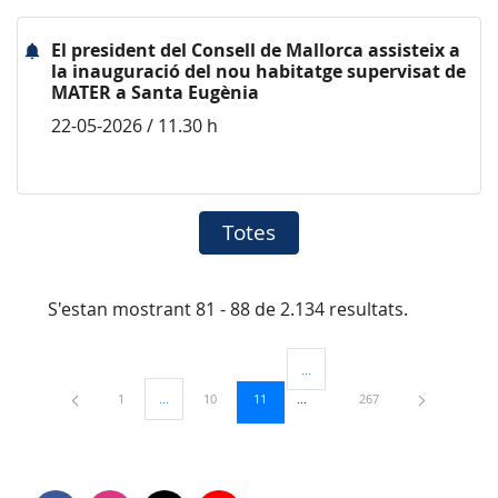
El president del Consell de Mallorca assisteix a
la inauguració del nou habitatge supervisat de
MATER a Santa Eugènia
22-05-2026 / 11.30 h
Totes
S'estan mostrant 81 - 88 de 2.134 resultats.
...
Pàgines intermèdies Utilitzeu TAB
Pàgina
Pàgina
Pàgina
Pàgina
1
...
10
11
267
Pàgines intermèdies Utilitzeu TAB per navegar.