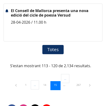
El Consell de Mallorca presenta una nova
edició del cicle de poesia Versud
28-04-2026 / 11.00 h
Totes
S'estan mostrant 113 - 120 de 2.134 resultats.
...
Pàgines intermèdies Utilitzeu TAB
Pàgina
Pàgina
Pàgina
Pàgina
1
...
14
15
267
Pàgines intermèdies Utilitzeu TAB per navegar.