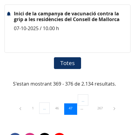
Inici de la campanya de vacunació contra la
grip a les residències del Consell de Mallorca
07-10-2025 / 10.00 h
Totes
S'estan mostrant 369 - 376 de 2.134 resultats.
...
Pàgines intermèdies Utilitzeu TAB
Pàgina
Pàgina
Pàgina
Pàgina
1
...
46
47
267
Pàgines intermèdies Utilitzeu TAB per navegar.