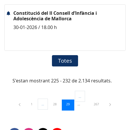
Constitució del II Consell d’Infància i
Adolescència de Mallorca
30-01-2026 / 18.00 h
Totes
S'estan mostrant 225 - 232 de 2.134 resultats.
...
Pàgines intermèdies Utilitzeu TAB
Pàgina
Pàgina
Pàgina
Pàgina
1
...
28
29
267
Pàgines intermèdies Utilitzeu TAB per navegar.