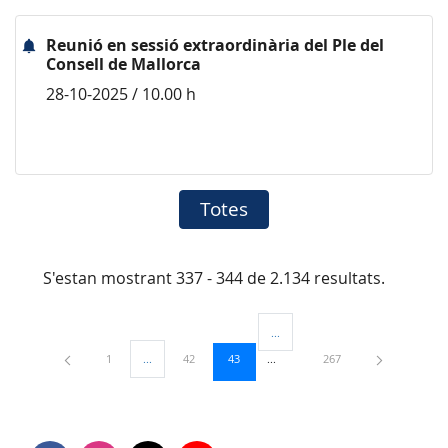
Reunió en sessió extraordinària del Ple del
Consell de Mallorca
28-10-2025 / 10.00 h
Totes
S'estan mostrant 337 - 344 de 2.134 resultats.
...
Pàgines intermèdies Utilitzeu TAB
Pàgina
Pàgina
Pàgina
Pàgina
1
...
42
43
267
Pàgines intermèdies Utilitzeu TAB per navegar.