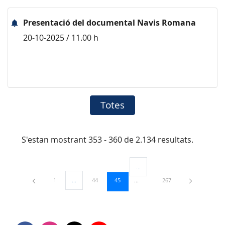
Presentació del documental Navis Romana
20-10-2025 / 11.00 h
Totes
S'estan mostrant 353 - 360 de 2.134 resultats.
...
Pàgines intermèdies Utilitzeu TAB
Pàgina
Pàgina
Pàgina
Pàgina
1
...
44
45
267
Pàgines intermèdies Utilitzeu TAB per navegar.