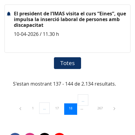
El president de l’IMAS visita el curs “Eines”, que
impulsa la inserció laboral de persones amb
discapacitat
10-04-2026 / 11.30 h
Totes
S'estan mostrant 137 - 144 de 2.134 resultats.
...
Pàgines intermèdies Utilitzeu TAB
Pàgina
Pàgina
Pàgina
Pàgina
1
...
17
18
267
Pàgines intermèdies Utilitzeu TAB per navegar.