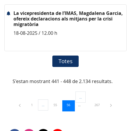
La vicepresidenta de l’IMAS, Magdalena Garcia,
ofereix declaracions als mitjans per la crisi
migratòria
18-08-2025 / 12.00 h
Totes
S'estan mostrant 441 - 448 de 2.134 resultats.
...
Pàgines intermèdies Utilitzeu TAB
Pàgina
Pàgina
Pàgina
Pàgina
1
...
55
56
267
Pàgines intermèdies Utilitzeu TAB per navegar.