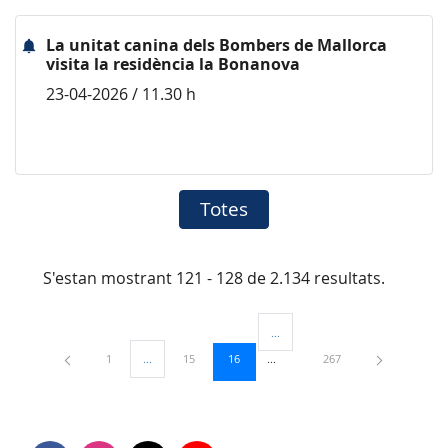
La unitat canina dels Bombers de Mallorca
visita la residència la Bonanova
23-04-2026 / 11.30 h
Totes
S'estan mostrant 121 - 128 de 2.134 resultats.
...
Pàgines intermèdies Utilitzeu TAB
Pàgina
Pàgina
Pàgina
Pàgina
1
...
15
16
267
Pàgines intermèdies Utilitzeu TAB per navegar.