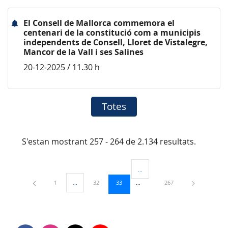
El Consell de Mallorca commemora el
centenari de la constitució com a municipis
independents de Consell, Lloret de Vistalegre,
Mancor de la Vall i ses Salines
20-12-2025 / 11.30 h
Totes
S'estan mostrant 257 - 264 de 2.134 resultats.
...
Pàgines intermèdies Utilitzeu TAB
Pàgina
Pàgina
Pàgina
Pàgina
1
...
32
33
267
Pàgines intermèdies Utilitzeu TAB per navegar.