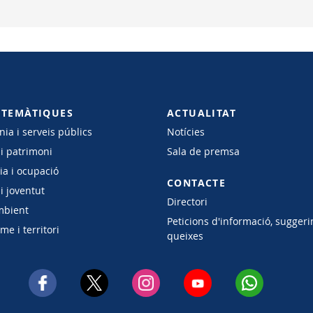
 TEMÀTIQUES
ACTUALITAT
ia i serveis públics
Notícies
 i patrimoni
Sala de premsa
a i ocupació
CONTACTE
i joventut
Directori
mbient
Peticions d'informació, suggeri
e i territori
queixes