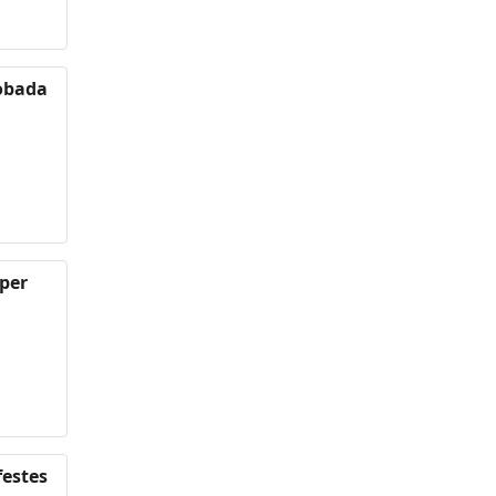
robada
 per
festes