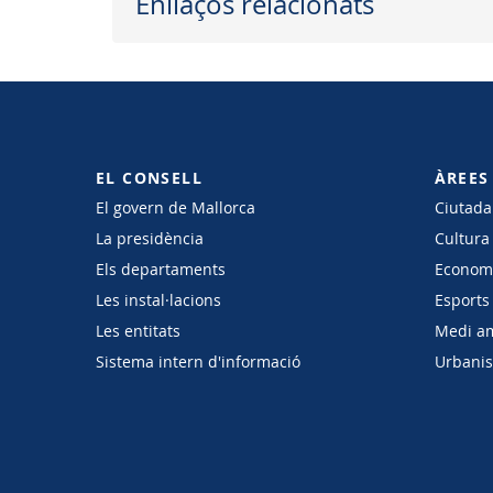
Enllaços relacionats
EL CONSELL
ÀREES
El govern de Mallorca
Ciutadan
La presidència
Cultura
Els departaments
Economi
Les instal·lacions
Esports 
Les entitats
Medi a
Sistema intern d'informació
Urbanism