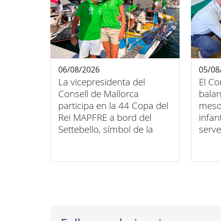
06/08/2026
05/08
La vicepresidenta del
El Co
Consell de Mallorca
balan
participa en la 44 Copa del
meso
Rei MAPFRE a bord del
infan
Settebello, símbol de la
serve
unió entre esport, art i
domic
inclusió