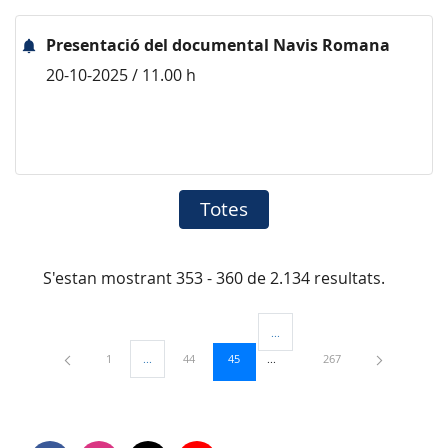
Presentació del documental Navis Romana
20-10-2025 / 11.00 h
Totes
S'estan mostrant 353 - 360 de 2.134 resultats.
...
Pàgines intermèdies Utilitzeu TAB
Pàgina
Pàgina
Pàgina
Pàgina
1
...
44
45
267
Pàgines intermèdies Utilitzeu TAB per navegar.