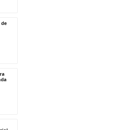
 de
era
ada
a