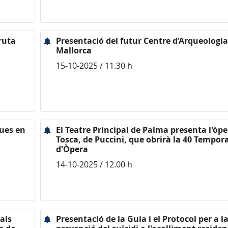
 ruta
Presentació del futur Centre d’Arqueologia
Mallorca
15-10-2025 / 11.30 h
ques en
El Teatre Principal de Palma presenta l'òp
Tosca, de Puccini, que obrirà la 40 Tempor
d'Òpera
14-10-2025 / 12.00 h
als
Presentació de la Guia i el Protocol per a l