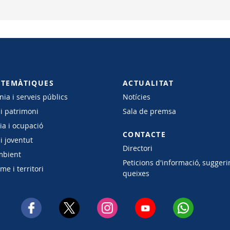
 TEMÀTIQUES
ACTUALITAT
ia i serveis públics
Notícies
 i patrimoni
Sala de premsa
a i ocupació
CONTACTE
i joventut
Directori
mbient
Peticions d'informació, suggeri
e i territori
queixes