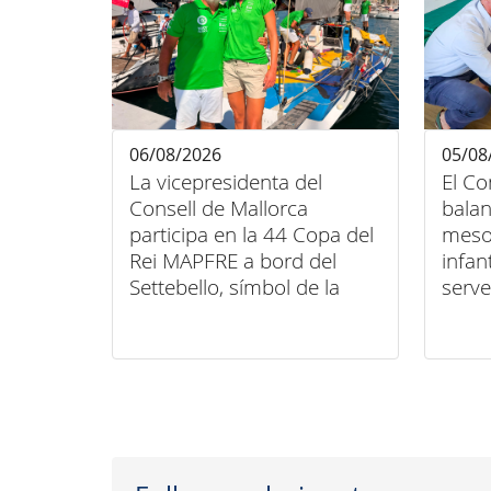
06/08/2026
05/08
La vicepresidenta del
El Co
Consell de Mallorca
balan
participa en la 44 Copa del
meso
Rei MAPFRE a bord del
infan
Settebello, símbol de la
serve
unió entre esport, art i
domic
inclusió