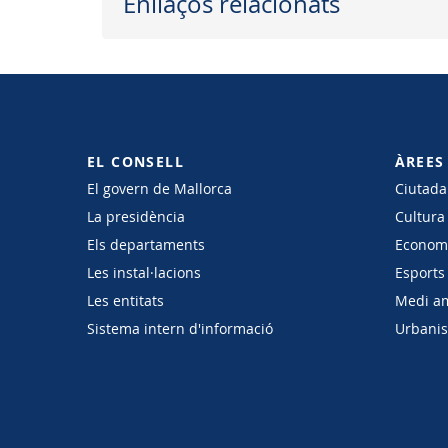
Enllaços relacionats
EL CONSELL
ÀREES
El govern de Mallorca
Ciutadan
La presidència
Cultura
Els departaments
Economi
Les instal·lacions
Esports 
Les entitats
Medi a
Sistema intern d'informació
Urbanism