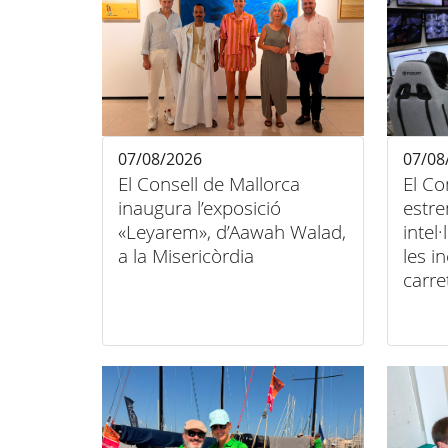
07/08/2026
07/08
El Consell de Mallorca
El Co
inaugura l’exposició
estre
«Leyarem», d’Aawah Walad,
intel
a la Misericòrdia
les i
carre