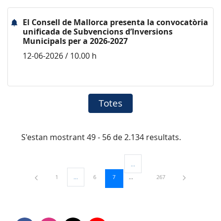
El Consell de Mallorca presenta la convocatòria
unificada de Subvencions d’Inversions
Municipals per a 2026-2027
12-06-2026 / 10.00 h
Totes
S'estan mostrant 49 - 56 de 2.134 resultats.
...
Pàgines intermèdies Utilitzeu TAB 
Pàgina
Pàgina
Pàgina
Pàgina
1
...
6
7
267
Pàgines intermèdies Utilitzeu TAB per navegar.