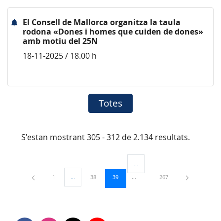
El Consell de Mallorca organitza la taula
rodona «Dones i homes que cuiden de dones»
amb motiu del 25N
18-11-2025 / 18.00 h
Totes
S'estan mostrant 305 - 312 de 2.134 resultats.
...
Pàgines intermèdies Utilitzeu TAB
Pàgina
Pàgina
Pàgina
Pàgina
1
...
38
39
267
Pàgines intermèdies Utilitzeu TAB per navegar.