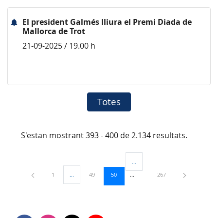
El president Galmés lliura el Premi Diada de
Mallorca de Trot
21-09-2025 / 19.00 h
Totes
S'estan mostrant 393 - 400 de 2.134 resultats.
...
Pàgines intermèdies Utilitzeu TAB
Pàgina
Pàgina
Pàgina
Pàgina
1
...
49
50
267
Pàgines intermèdies Utilitzeu TAB per navegar.