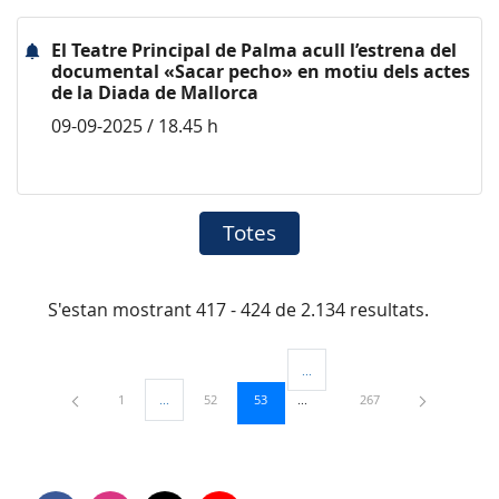
El Teatre Principal de Palma acull l’estrena del
documental «Sacar pecho» en motiu dels actes
de la Diada de Mallorca
09-09-2025 / 18.45 h
Totes
S'estan mostrant 417 - 424 de 2.134 resultats.
...
Pàgines intermèdies Utilitzeu TAB
Pàgina
Pàgina
Pàgina
Pàgina
1
...
52
53
267
Pàgines intermèdies Utilitzeu TAB per navegar.